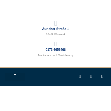
Auricher Straße 1
26409 Wittmund
0173 6656466
Termine nur nach Vereinbarung
START
UNSERE KÜNSTLER
GALERIE
ENTDECKUNGSREISE
NEUIGKEITEN
KONTAKT