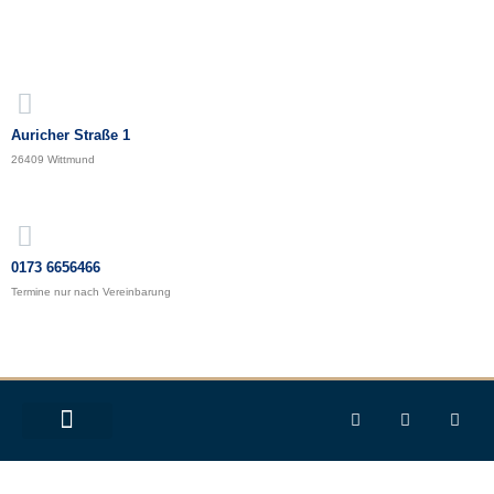
Auricher Straße 1
26409 Wittmund
0173 6656466
Termine nur nach Vereinbarung
START
UNSERE KÜNSTLER
GALERIE
ENTDECKUNGSREISE
NEUIGKEITEN
KONTAKT