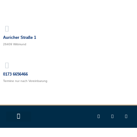
Auricher Straße 1
26409 Wittmund
0173 6656466
Termine nur nach Vereinbarung
START
UNSERE KÜNSTLER
GALERIE
ENTDECKUNGSREISE
NEUIGKEITEN
KONTAKT